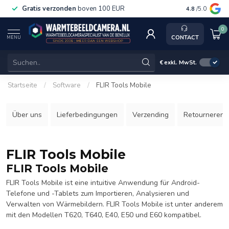
Gratis verzonden
boven 100 EUR
Service, ka
4.8
/5.0
0
CONTACT
MENU
€
exkl. MwSt.
Startseite
/
Software
/
FLIR Tools Mobile
Über uns
Lieferbedingungen
Verzending
Retourneren
FLIR Tools Mobile
FLIR Tools Mobile
FLIR Tools Mobile ist eine intuitive Anwendung für Android-
Telefone und -Tablets zum Importieren, Analysieren und
Verwalten von Wärmebildern. FLIR Tools Mobile ist unter anderem
mit den Modellen T620, T640, E40, E50 und E60 kompatibel.