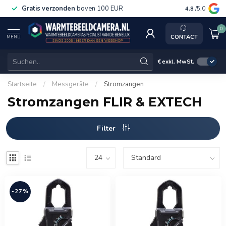
Gratis verzonden
boven 100 EUR
Service, k
4.8
/5.0
0
CONTACT
MENU
€
exkl. MwSt.
Startseite
/
Messgeräte
/
Stromzangen
Stromzangen FLIR & EXTECH
Filter
-27%