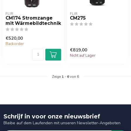
FLIR
FLIR
CM174 Stromzange
CM275
mit Wärmebildtechnik
€520,00
Backorder
€819,00
Nicht auf Lager
Zeige
1
-
6
von 6
Schrijf in voor onze nieuwsbrief
Bleibe auf dem Laufenden mit unseren Newsletter-Angeboten