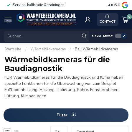
Service, kalibratie & trainingen
4.8
/5.0
0
CONTACT
MENU
€
exkl. MwSt.
Startseite
/
Wärmebildkameras
/
Bau Wärmebildkameras
Wärmebildkameras für die
Baudiagnostik
FLIR Wärmebildkameras für die Baudiagnostik und Klima haben
spezielle Funktionen für die Überwachung von zum Beispiel
Fußbodenheizung, Heizung, Isolierung, Rohre, Fensterrahmen,
Lüftung, Klimaanlagen.
Filter