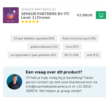
SENSOR PARTNERS BV
SENSOR PARTNERS BV ITC
€2.200,00
Level 1 | Drunen
10 jaar detektor garantie
(50)
Auto hot/cold spot
(45)
gratissoftware
(10)
msx
(67)
na registratie 2 jaar garantie
(43)
Wi-Fi
(38)
wifi
(51)
Een vraag over dit product?
Of heb je hulp nodig bij je bestelling? Neem
gerust contact op met onze klantenservice via
info@warmtebeeldcamera.nl
of +31 0416 -
369474. We helpen je graag verder!