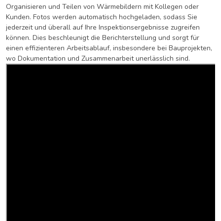
Organisieren und Teilen von Wärmebildern mit Kollegen oder
Kunden. Fotos werden automatisch hochgeladen, sodass Sie
jederzeit und überall auf Ihre Inspektionsergebnisse zugreifen
können. Dies beschleunigt die Berichterstellung und sorgt für
einen effizienteren Arbeitsablauf, insbesondere bei Bauprojekten,
wo Dokumentation und Zusammenarbeit unerlässlich sind.