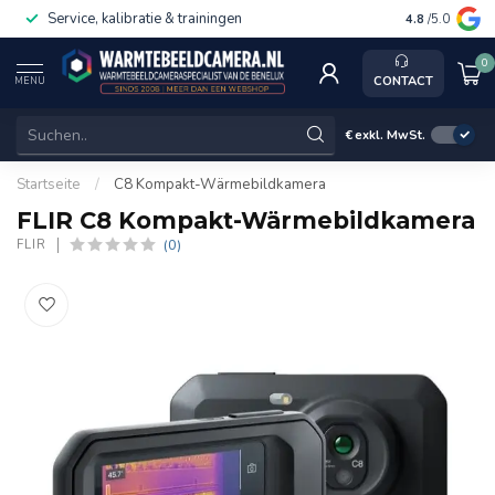
Service, kalibratie & trainingen
4.8
/5.0
0
CONTACT
MENU
€
exkl. MwSt.
Startseite
/
C8 Kompakt-Wärmebildkamera
FLIR C8 Kompakt-Wärmebildkamera
(0)
FLIR