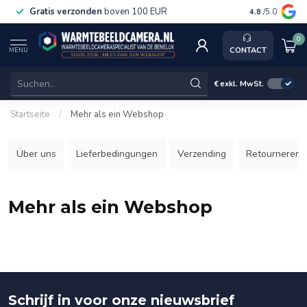
Gratis verzonden
boven 100 EUR
Service, ka
4.8
/5.0
0
CONTACT
MENU
€
exkl. MwSt.
Startseite
/
Mehr als ein Webshop
Über uns
Lieferbedingungen
Verzending
Retourneren
Mehr als ein Webshop
Schrijf in voor onze nieuwsbrief