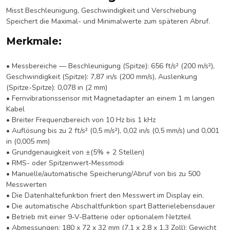
Misst Beschleunigung, Geschwindigkeit und Verschiebung
Speichert die Maximal- und Minimalwerte zum späteren Abruf.
Merkmale:
• Messbereiche — Beschleunigung (Spitze): 656 ft/s² (200 m/s²),
Geschwindigkeit (Spitze): 7,87 in/s (200 mm/s), Auslenkung
(Spitze-Spitze): 0,078 in (2 mm)
• Fernvibrationssensor mit Magnetadapter an einem 1 m langen
Kabel
• Breiter Frequenzbereich von 10 Hz bis 1 kHz
• Auflösung bis zu 2 ft/s² (0,5 m/s²), 0,02 in/s (0,5 mm/s) und 0,001
in (0,005 mm)
• Grundgenauigkeit von ±(5% + 2 Stellen)
• RMS- oder Spitzenwert-Messmodi
• Manuelle/automatische Speicherung/Abruf von bis zu 500
Messwerten
• Die Datenhaltefunktion friert den Messwert im Display ein.
• Die automatische Abschaltfunktion spart Batterielebensdauer
• Betrieb mit einer 9-V-Batterie oder optionalem Netzteil
• Abmessungen: 180 x 72 x 32 mm (7,1 x 2,8 x 1,3 Zoll); Gewicht