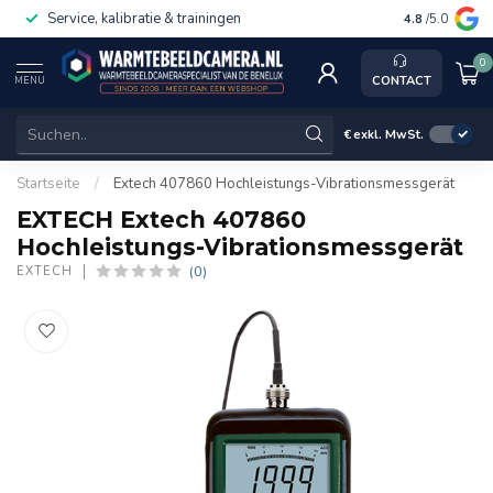
Service, kalibratie & trainingen
4.8
/5.0
0
CONTACT
MENU
€
exkl. MwSt.
Startseite
/
Extech 407860 Hochleistungs-Vibrationsmessgerät
EXTECH Extech 407860
Hochleistungs-Vibrationsmessgerät
(0)
EXTECH