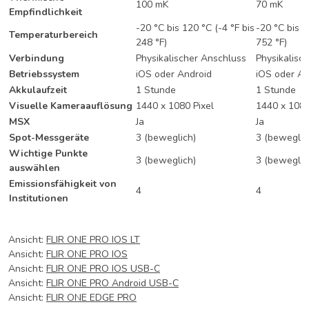
100 mK
70 mK
Empfindlichkeit
-20 °C bis 120 °C (-4 °F bis
-20 °C bis 4
Temperaturbereich
248 °F)
752 °F)
Verbindung
Physikalischer Anschluss
Physikalisc
Betriebssystem
iOS oder Android
iOS oder An
Akkulaufzeit
1 Stunde
1 Stunde
Visuelle Kameraauflösung
1440 x 1080 Pixel
1440 x 1080
MSX
Ja
Ja
Spot-Messgeräte
3 (beweglich)
3 (beweglic
Wichtige Punkte
3 (beweglich)
3 (beweglic
auswählen
Emissionsfähigkeit von
4
4
Institutionen
Ansicht:
FLIR ONE PRO IOS LT
Ansicht:
FLIR ONE PRO IOS
Ansicht:
FLIR ONE PRO IOS USB-C
Ansicht:
FLIR ONE PRO Android USB-C
Ansicht:
FLIR ONE EDGE PRO