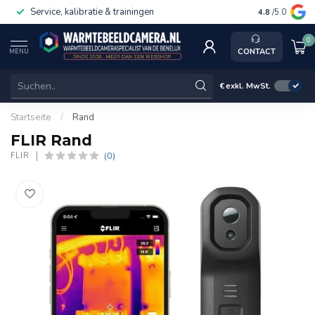
Service, kalibratie & trainingen
4.8
/5.0
0
CONTACT
MENU
€
exkl. MwSt.
Startseite
/
Rand
FLIR Rand
(0)
FLIR