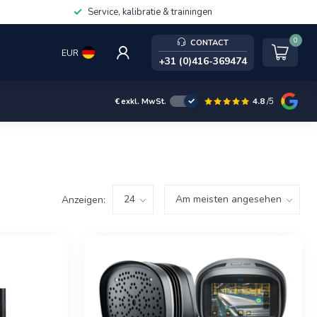
Service, kalibratie & trainingen
0
CONTACT
EUR
+31 (0)416-369474
4.8
/5
€
exkl. MwSt.
Anzeigen: