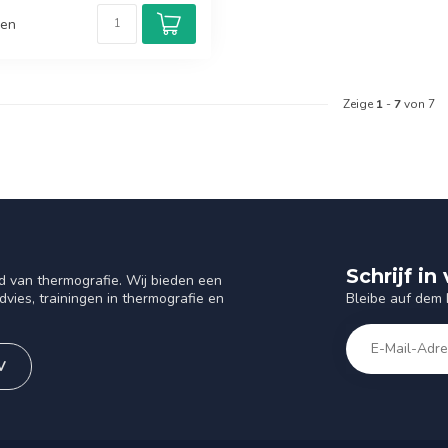
hen
Zeige
1
-
7
von 7
Schrijf i
d van thermografie. Wij bieden een
Bleibe auf dem
vies, trainingen in thermografie en
V