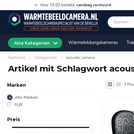
Voor 15:00 besteld,
vandaag verstuurd
Wärmebildungskameras
Tra
Alle Kategorien
Startseite
/
Schlagworte
/
acoustic camera
Artikel mit Schlagwort acou
7
Pro
Marken
Alle Marken
FLIR
Preis