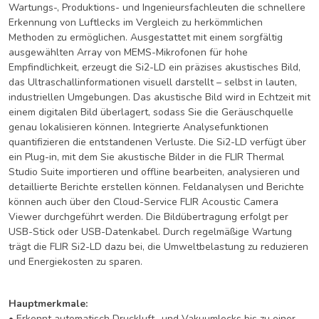
Wartungs-, Produktions- und Ingenieursfachleuten die schnellere
Erkennung von Luftlecks im Vergleich zu herkömmlichen
Methoden zu ermöglichen. Ausgestattet mit einem sorgfältig
ausgewählten Array von MEMS-Mikrofonen für hohe
Empfindlichkeit, erzeugt die Si2-LD ein präzises akustisches Bild,
das Ultraschallinformationen visuell darstellt – selbst in lauten,
industriellen Umgebungen. Das akustische Bild wird in Echtzeit mit
einem digitalen Bild überlagert, sodass Sie die Geräuschquelle
genau lokalisieren können. Integrierte Analysefunktionen
quantifizieren die entstandenen Verluste. Die Si2-LD verfügt über
ein Plug-in, mit dem Sie akustische Bilder in die FLIR Thermal
Studio Suite importieren und offline bearbeiten, analysieren und
detaillierte Berichte erstellen können. Feldanalysen und Berichte
können auch über den Cloud-Service FLIR Acoustic Camera
Viewer durchgeführt werden. Die Bildübertragung erfolgt per
USB-Stick oder USB-Datenkabel. Durch regelmäßige Wartung
trägt die FLIR Si2-LD dazu bei, die Umweltbelastung zu reduzieren
und Energiekosten zu sparen.
Hauptmerkmale:
• Erkennt automatisch Druckluft- und Vakuumlecks bis zu einer