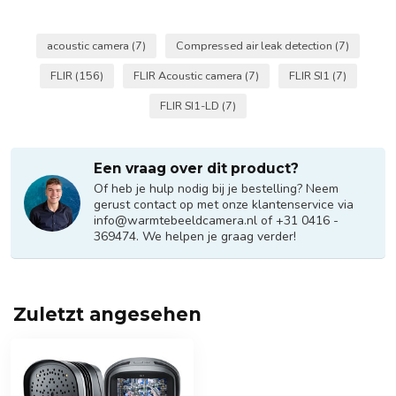
acoustic camera
(7)
Compressed air leak detection
(7)
FLIR
(156)
FLIR Acoustic camera
(7)
FLIR SI1
(7)
FLIR SI1-LD
(7)
Een vraag over dit product?
Of heb je hulp nodig bij je bestelling? Neem
gerust contact op met onze klantenservice via
info@warmtebeeldcamera.nl
of +31 0416 -
369474. We helpen je graag verder!
Zuletzt angesehen