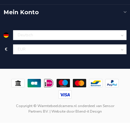
Mein Konto
€
Copyright © Warmtebeeldcamera.nl onderdeel van
Sensor
Partners BV.
| Website door
Blend-it Design