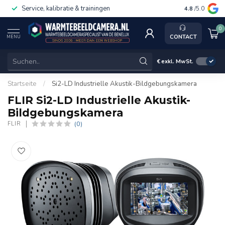
Service, kalibratie & trainingen
4.8
/5.0
0
CONTACT
MENU
€
exkl. MwSt.
Startseite
/
Si2-LD Industrielle Akustik-Bildgebungskamera
FLIR Si2-LD Industrielle Akustik-
Bildgebungskamera
(0)
FLIR