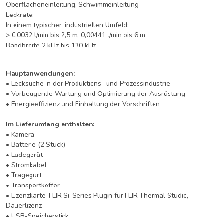
Oberflächeneinleitung, Schwimmeinleitung
Leckrate:
In einem typischen industriellen Umfeld:
> 0,0032 l/min bis 2,5 m, 0,00441 l/min bis 6 m
Bandbreite 2 kHz bis 130 kHz
Hauptanwendungen:
• Lecksuche in der Produktions- und Prozessindustrie
• Vorbeugende Wartung und Optimierung der Ausrüstung
• Energieeffizienz und Einhaltung der Vorschriften
Im Lieferumfang enthalten:
• Kamera
• Batterie (2 Stück)
• Ladegerät
• Stromkabel
• Tragegurt
• Transportkoffer
• Lizenzkarte: FLIR Si-Series Plugin für FLIR Thermal Studio,
Dauerlizenz
• USB-Speicherstick