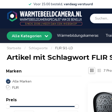
Voor 15:00 besteld,
vandaag verstuurd
Wärmebildungskameras
Tra
Alle Kategorien
Startseite
/
Schlagworte
/
FLIR SI1-LD
Artikel mit Schlagwort FLIR 
7
Pro
Marken
Alle Marken
FLIR
Preis