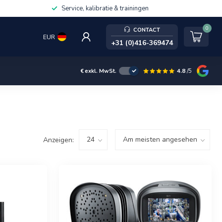
Service, kalibratie & trainingen
0
CONTACT
EUR
+31 (0)416-369474
4.8
/5
€
exkl. MwSt.
Anzeigen: