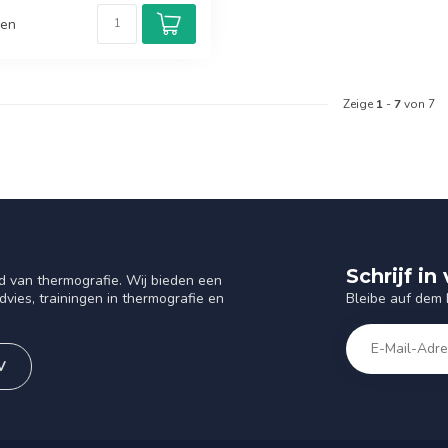
hen
Zeige
1
-
7
von 7
Schrijf i
d van thermografie. Wij bieden een
Bleibe auf dem
vies, trainingen in thermografie en
V