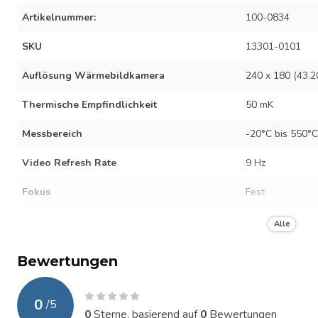
Artikelnummer:
100-0834
SKU
13301-0101
Auflösung Wärmebildkamera
240 x 180 (43.2
Thermische Empfindlichkeit
50 mK
Messbereich
-20°C bis 550°C
Video Refresh Rate
9 Hz
Fokus
Fest
FOV
33°
Alle
Schnittstelle
Buttons, Touch
Bewertungen
Batterielaufzeit
4 Stunde
0
/
5
Akkuladezeit
120 min
0
Sterne, basierend auf
0
Bewertungen