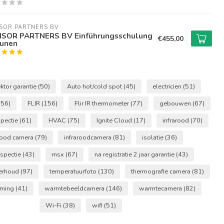
SOR PARTNERS BV
SOR PARTNERS BV Einführungsschulung
€455,00
runen
ektor garantie
(50)
Auto hot/cold spot
(45)
electricien
(51)
(56)
FLIR
(156)
Flir IR thermometer
(77)
gebouwen
(67)
pectie
(61)
HVAC
(75)
Ignite Cloud
(17)
infrarood
(70)
arood camera
(79)
infraroodcamera
(81)
isolatie
(36)
nspectie
(43)
msx
(67)
na registratie 2 jaar garantie
(43)
derhoud
(97)
temperatuurfoto
(130)
thermografie camera
(81)
rming
(41)
warmtebeeldcamera
(146)
warmtecamera
(82)
Wi-Fi
(38)
wifi
(51)