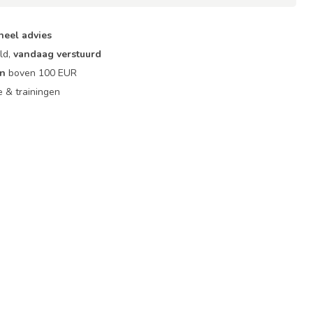
neel advies
ld,
vandaag verstuurd
en
boven 100 EUR
ie & trainingen