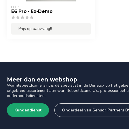
FLIR
E6 Pro - Ex-Demo
Prijs op aanvraag!!
Meer dan een webshop
Warmtebeeldcamera.nl is dé specialist in de Benelux op het gebie
uitgebreid assortiment aan warmtebeeldcamera’s, professioneel ad
onderhoudsdiensten.
Kundendienst
Onderdeel van Sensor Partners B