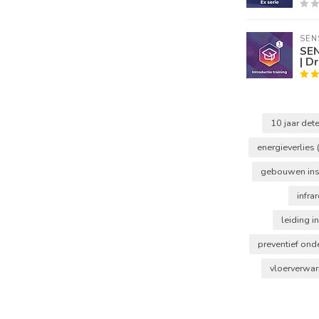
SEN
SEN
| D
10 jaar det
energieverlies
gebouwen ins
infr
leiding i
preventief on
vloerverwa