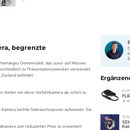
E
ra, begrenzte
O
m
0
 ehemaliges Demomodell, das zuvor auf Messen
schließlich zu Präsentationszwecken verwendet
 Zustand befindet.
Ergänzen
FLIR
n, bieten wir diese Vorführkamera ab sofort zu
FLI
e Kamera leichte Gebrauchsspuren aufweisen. Sie
SEN
SEN
Kal
dkamera zum reduzierten Preis zu erwerben!