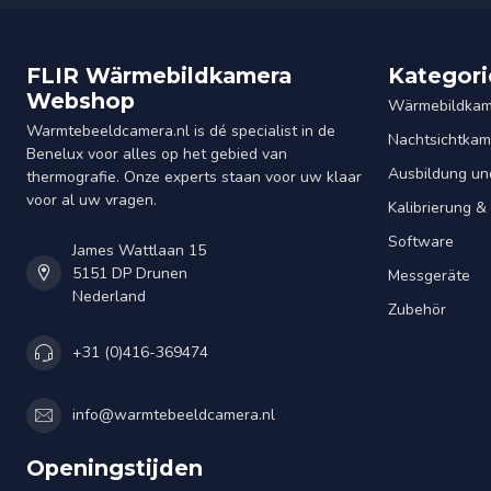
FLIR Wärmebildkamera
Kategori
Webshop
Wärmebildkam
Warmtebeeldcamera.nl is dé specialist in de
Nachtsichtkam
Benelux voor alles op het gebied van
Ausbildung un
thermografie. Onze experts staan voor uw klaar
voor al uw vragen.
Kalibrierung 
Software
James Wattlaan 15
5151 DP Drunen
Messgeräte
Nederland
Zubehör
+31 (0)416-369474
info@warmtebeeldcamera.nl
Openingstijden