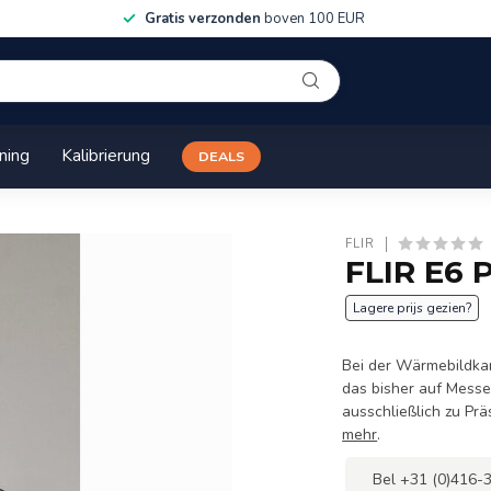
Gratis verzonden
boven 100 EUR
ining
Kalibrierung
DEALS
FLIR
FLIR E6 
Lagere prijs gezien?
Bei der Wärmebildka
das bisher auf Mess
ausschließlich zu Pr
mehr
.
Bel +31 (0)416-3