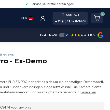
Service, kalibratie & trainingen
0
CONTACT
EUR
+31 (0)416-369474
4.8
/5
€
exkl. MwSt.
0 reviews
Pro - Ex-Demo
mera FLIR E6 PRO handelt es sich um ein ehemaliges Demomodell,
en und Kundenvorführungen eingesetzt wurde. Die Kamera diente
äsentationszwecken und wurde pfleglich behandelt.
Lesen Sie
69474 voor uw prijs