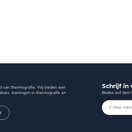
Schrijf i
d van thermografie. Wij bieden een
Bleibe auf dem
vies, trainingen in thermografie en
V