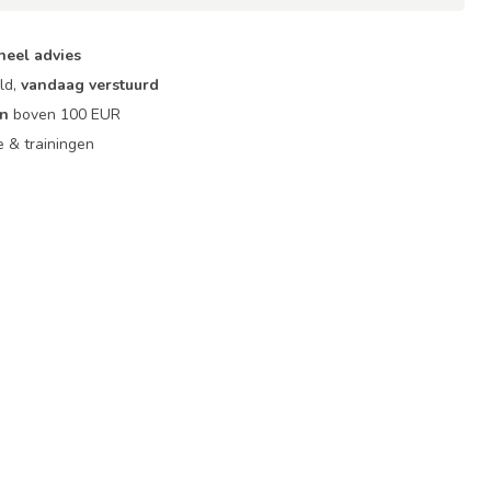
neel advies
ld,
vandaag verstuurd
en
boven 100 EUR
ie & trainingen