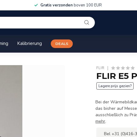
Gratis verzonden
boven 100 EUR
ining
Kalibrierung
DEALS
FLIR
FLIR E5 
Lagere prijs gezien?
Bei der Wärmebildka
das bisher auf Mess
ausschließlich zu Pr
mehr
.
Bel +31 (0)416-3