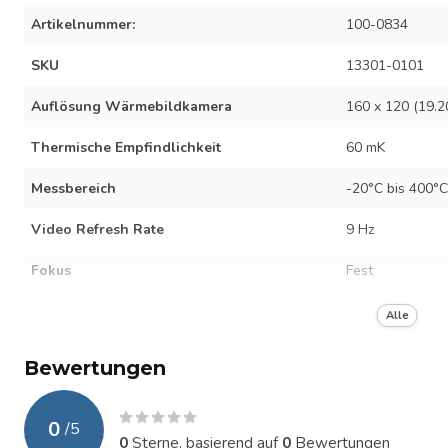
Artikelnummer:
100-0834
SKU
13301-0101
Auflösung Wärmebildkamera
160 x 120 (19.2
Thermische Empfindlichkeit
60 mK
Messbereich
-20°C bis 400°C
Video Refresh Rate
9 Hz
Fokus
Fest
FOV
33°
Alle
Schnittstelle
Buttons, Touch
Bewertungen
Batterielaufzeit
4 Stunde
0
/
5
Akkuladezeit
120 min
0
Sterne, basierend auf
0
Bewertungen