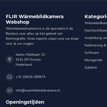
FLIR Wärmebildkamera
Kategori
Webshop
Wärmebildkam
Warmtebeeldcamera.nl is dé specialist in de
Nachtsichtkam
Benelux voor alles op het gebied van
Ausbildung un
thermografie. Onze experts staan voor uw klaar
voor al uw vragen.
Kalibrierung 
Software
James Wattlaan 15
5151 DP Drunen
Messgeräte
Nederland
Zubehör
+31 (0)416-369474
info@warmtebeeldcamera.nl
Openingstijden