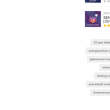
SEN
SEN
| D
10 jaar det
energieverlies
gebouwen ins
infr
leiding i
preventief on
vloerverwa