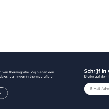
Schrijf i
d van thermografie. Wij bieden een
Bleibe auf dem
vies, trainingen in thermografie en
V