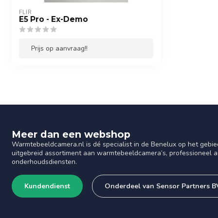
FLIR
E5 Pro - Ex-Demo
Prijs op aanvraag!!
Meer dan een webshop
Warmtebeeldcamera.nl is dé specialist in de Benelux op het gebie
uitgebreid assortiment aan warmtebeeldcamera’s, professioneel ad
onderhoudsdiensten.
Kundendienst
Onderdeel van Sensor Partners B