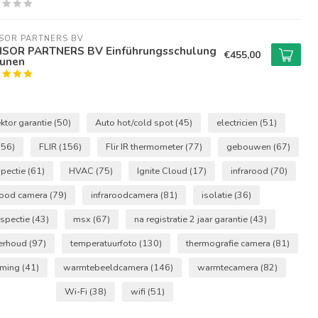
SOR PARTNERS BV
SOR PARTNERS BV Einführungsschulung
€455,00
runen
ektor garantie
(50)
Auto hot/cold spot
(45)
electricien
(51)
(56)
FLIR
(156)
Flir IR thermometer
(77)
gebouwen
(67)
pectie
(61)
HVAC
(75)
Ignite Cloud
(17)
infrarood
(70)
arood camera
(79)
infraroodcamera
(81)
isolatie
(36)
nspectie
(43)
msx
(67)
na registratie 2 jaar garantie
(43)
derhoud
(97)
temperatuurfoto
(130)
thermografie camera
(81)
rming
(41)
warmtebeeldcamera
(146)
warmtecamera
(82)
Wi-Fi
(38)
wifi
(51)