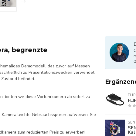
E
ra, begrenzte
O
m
0
 ehemaliges Demomodell, das zuvor auf Messen
schließlich zu Präsentationszwecken verwendet
 Zustand befindet.
Ergänzen
FLIR
n, bieten wir diese Vorführkamera ab sofort zu
FLI
e Kamera leichte Gebrauchsspuren aufweisen. Sie
SEN
SEN
Kal
dkamera zum reduzierten Preis zu erwerben!