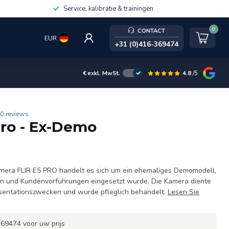
Service, kalibratie & trainingen
0
CONTACT
EUR
+31 (0)416-369474
4.8
/5
€
exkl. MwSt.
0 reviews
Pro - Ex-Demo
mera FLIR E5 PRO handelt es sich um ein ehemaliges Demomodell,
en und Kundenvorführungen eingesetzt wurde. Die Kamera diente
äsentationszwecken und wurde pfleglich behandelt.
Lesen Sie
69474 voor uw prijs