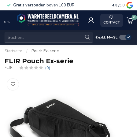
Gratis verzonden
boven 100 EUR
Service, k
4.8
/5.0
0
CONTACT
MENU
€
exkl. MwSt.
Startseite
/
Pouch Ex-serie
FLIR Pouch Ex-serie
(0)
FLIR