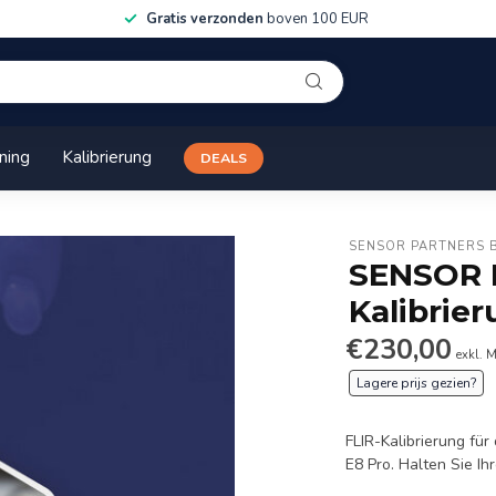
Gratis verzonden
boven 100 EUR
ining
Kalibrierung
DEALS
SENSOR PARTNERS 
SENSOR 
Kalibrie
€230,00
exkl. 
Lagere prijs gezien?
FLIR-Kalibrierung für 
E8 Pro. Halten Sie I