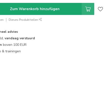
Zum Warenkorb hinzufügen
gen
Dieses Produkt teilen
neel advies
ld,
vandaag verstuurd
en
boven 100 EUR
ie & trainingen