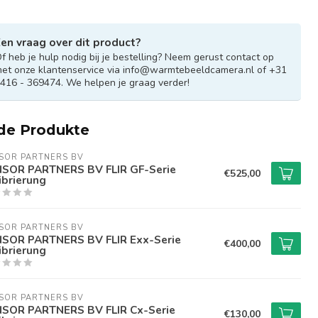
en vraag over dit product?
f heb je hulp nodig bij je bestelling? Neem gerust contact op
sungen weiterhin durchführen
et onze klantenservice via
info@warmtebeeldcamera.nl
of +31
416 - 369474. We helpen je graag verder!
de Produkte
SOR PARTNERS BV
SOR PARTNERS BV FLIR GF-Serie
€525,00
ibrierung
SOR PARTNERS BV
SOR PARTNERS BV FLIR Exx-Serie
€400,00
ibrierung
SOR PARTNERS BV
SOR PARTNERS BV FLIR Cx-Serie
€130,00