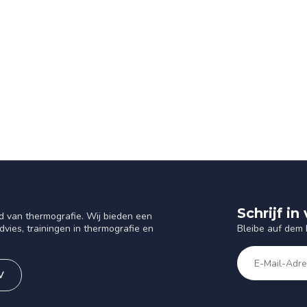
Schrijf i
d van thermografie. Wij bieden een
Bleibe auf dem
vies, trainingen in thermografie en
V