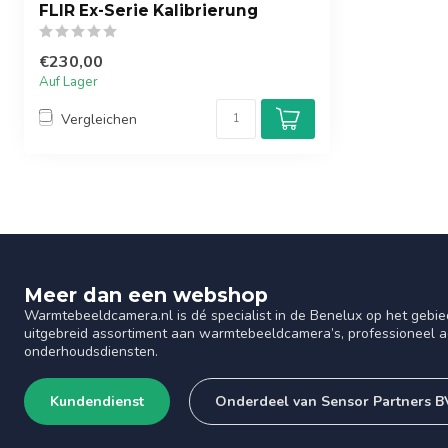
FLIR Ex-Serie Kalibrierung
€230,00
Auf Lager
Vergleichen
Meer dan een webshop
Warmtebeeldcamera.nl is dé specialist in de Benelux op het gebie
uitgebreid assortiment aan warmtebeeldcamera’s, professioneel ad
onderhoudsdiensten.
Kundendienst
Onderdeel van Sensor Partners B