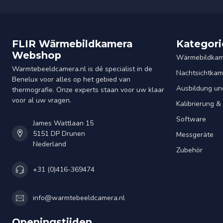
FLIR Wärmebildkamera
Kategori
Webshop
Wärmebildkam
Warmtebeeldcamera.nl is dé specialist in de
Nachtsichtkam
Benelux voor alles op het gebied van
Ausbildung un
thermografie. Onze experts staan voor uw klaar
voor al uw vragen.
Kalibrierung 
Software
James Wattlaan 15
5151 DP Drunen
Messgeräte
Nederland
Zubehör
+31 (0)416-369474
info@warmtebeeldcamera.nl
Openingstijden