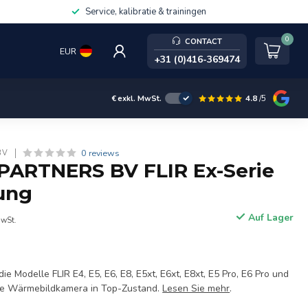
Service, kalibratie & trainingen
0
CONTACT
EUR
+31 (0)416-369474
4.8
/5
€
exkl. MwSt.
0 reviews
BV
PARTNERS BV FLIR Ex-Serie
rung
Auf Lager
MwSt.
die Modelle FLIR E4, E5, E6, E8, E5xt, E6xt, E8xt, E5 Pro, E6 Pro und
hre Wärmebildkamera in Top-Zustand.
Lesen Sie mehr
.