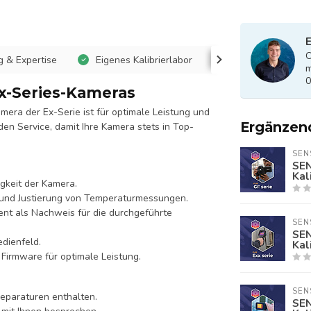
E
O
 & Expertise
Eigenes Kalibrierlabor
Zuverlässige Mes
m
0
Ex-Series-Kameras
era der Ex-Serie ist für optimale Leistung und
Ergänzen
en Service, damit Ihre Kamera stets in Top-
SEN
SEN
Kal
gkeit der Kamera.
 und Justierung von Temperaturmessungen.
ment als Nachweis für die durchgeführte
SEN
SEN
edienfeld.
Kal
 Firmware für optimale Leistung.
SEN
Reparaturen enthalten.
SEN