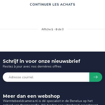
CONTINUER LES ACHATS
Affiche
1
-
0
de 0
Schrijf in voor onze nieuwsbrief
Restez à jour avec nos dernières offres
Meer dan een webshop
Warmtebeeldcamera.nl is dé specialist in de Benelux op het