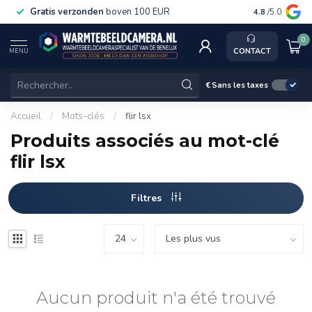
Gratis verzonden
boven 100 EUR
Service, ka
4.8
/5.0
0
CONTACT
MENU
€
Sans les taxes
Accueil
/
Mots-clés
/
flir lsx
Produits associés au mot-clé
flir lsx
Filtres
Aucun produit n'a été trouvé