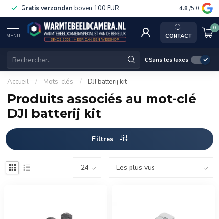
Gratis verzonden
boven 100 EUR
Service, k
4.8
/5.0
0
CONTACT
MENU
€
Sans les taxes
Accueil
/
Mots-clés
/
DJI batterij kit
Produits associés au mot-clé
DJI batterij kit
Filtres