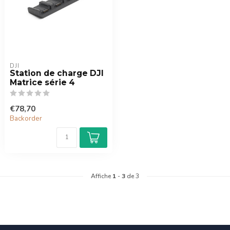
DJI
Station de charge DJI
Matrice série 4
€78,70
Backorder
Affiche
1
-
3
de 3