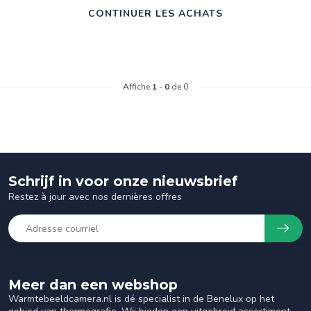
CONTINUER LES ACHATS
Affiche
1
-
0
de 0
Schrijf in voor onze nieuwsbrief
Restez à jour avec nos dernières offres
Meer dan een webshop
Warmtebeeldcamera.nl is dé specialist in de Benelux op het