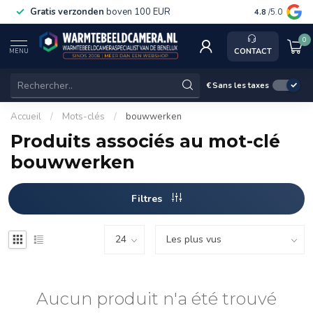
Gratis verzonden
boven 100 EUR
Service, ka
4.8
/5.0
0
CONTACT
MENU
€
Sans les taxes
Accueil
/
Mots-clés
/
bouwwerken
Produits associés au mot-clé
bouwwerken
Filtres
Aucun produit n'a été trouvé