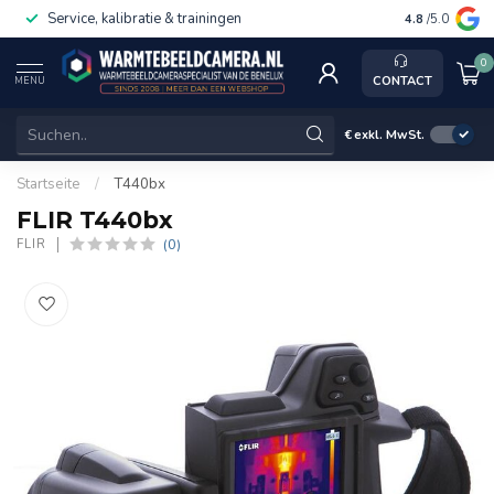
Service, kalibratie & trainingen
4.8
/5.0
0
CONTACT
MENU
€
exkl. MwSt.
Startseite
/
T440bx
FLIR T440bx
(0)
FLIR