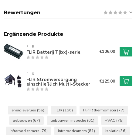
Bewertungen
Ergänzende Produkte
FLIR
€106,00
FLIR Batterij T(bx)-serie
FLIR
FLIR Stromversorgung
€129,00
einschließlich Multi-Stecker
energieverlies
(56)
FLIR
(156)
Flir IR thermometer
(77)
gebouwen
(67)
gebouwen inspectie
(61)
HVAC
(75)
infrarood camera
(79)
infraroodcamera
(81)
isolatie
(36)