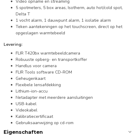
Video opname en streaming
5 spotmeters, 5 box areas, Isotherm, auto hot/cold spot,
Delta T
1 vocht alarm, 1 dauwpunt alarm, 1 isolatie alarm
Teken aantekeningen op het touchscreen, direct op het
opgeslagen warmtebeeld
Levering:
FLIR T420bx warmtebeeldcamera
Robuuste opberg- en transportkoffer
Handlus voor camera
FLIR Tools software CD-ROM
Geheugenkaart
Flexibele lensafdekking
Lithium-ion-accu
Netadapter met meerdere aansluitingen
USB-kabel
Videokabel
Kalibratiecertificaat
Gebruiksaanwijzing op cd-rom
Eigenschaften