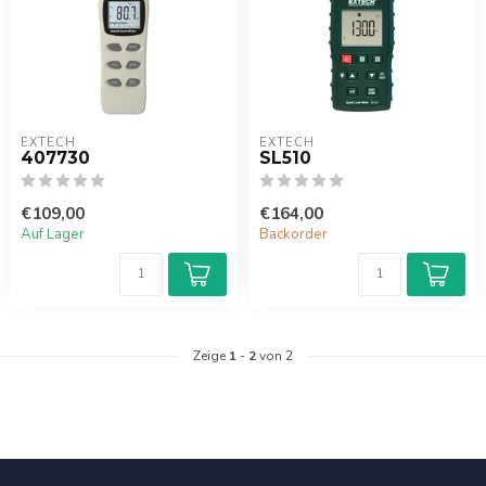
EXTECH
EXTECH
407730
SL510
€109,00
€164,00
Auf Lager
Backorder
Zeige
1
-
2
von 2