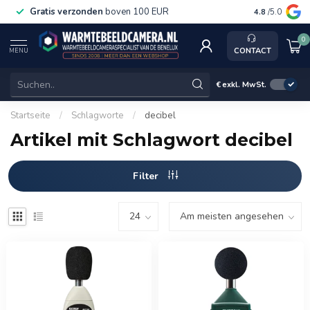
Gratis verzonden
boven 100 EUR
Service, k
4.8
/5.0
0
CONTACT
MENU
€
exkl. MwSt.
Startseite
/
Schlagworte
/
decibel
Artikel mit Schlagwort decibel
Filter