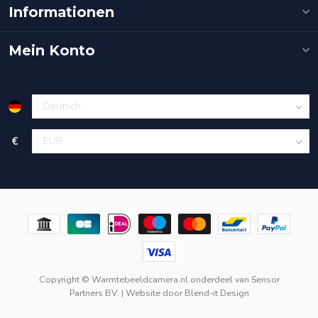
Informationen
Mein Konto
€
Copyright © Warmtebeeldcamera.nl onderdeel van
Sensor
Partners BV.
| Website door
Blend-it Design