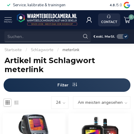
Service, kalibratie & trainingen
4.8
/5.0
0
CONTACT
MENU
€
exkl. MwSt.
Startseite
/
Schlagworte
/
meterlink
Artikel mit Schlagwort
meterlink
Filter