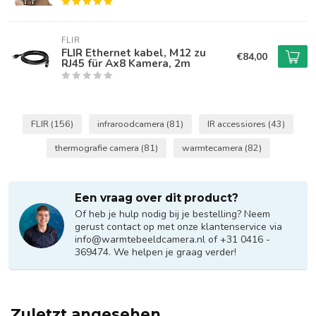
FLIR
FLIR Ethernet kabel, M12 zu
€84,00
RJ45 für Ax8 Kamera, 2m
FLIR
(156)
infraroodcamera
(81)
IR accessiores
(43)
thermografie camera
(81)
warmtecamera
(82)
Een vraag over dit product?
Of heb je hulp nodig bij je bestelling? Neem
gerust contact op met onze klantenservice via
info@warmtebeeldcamera.nl
of +31 0416 -
369474. We helpen je graag verder!
Zuletzt angesehen