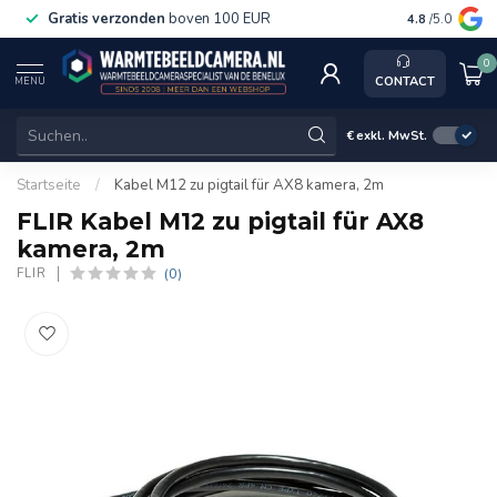
Gratis verzonden
boven 100 EUR
Service, k
4.8
/5.0
0
CONTACT
MENU
€
exkl. MwSt.
Startseite
/
Kabel M12 zu pigtail für AX8 kamera, 2m
FLIR Kabel M12 zu pigtail für AX8
kamera, 2m
(0)
FLIR