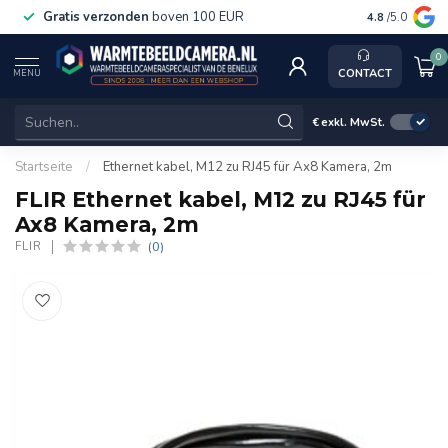
Gratis verzonden
boven 100 EUR
Service, k
4.8
/5.0
0
CONTACT
MENU
€
exkl. MwSt.
Startseite
/
Ethernet kabel, M12 zu RJ45 für Ax8 Kamera, 2m
FLIR Ethernet kabel, M12 zu RJ45 für
Ax8 Kamera, 2m
(0)
FLIR