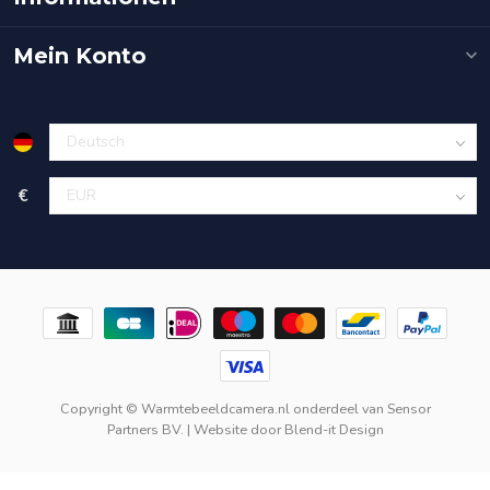
Mein Konto
€
Copyright © Warmtebeeldcamera.nl onderdeel van
Sensor
Partners BV.
| Website door
Blend-it Design