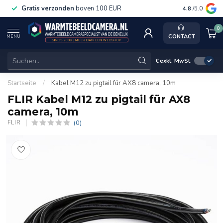
Gratis verzonden
boven 100 EUR
Service, k
4.8
/5.0
0
CONTACT
MENU
€
exkl. MwSt.
Startseite
/
Kabel M12 zu pigtail für AX8 camera, 10m
FLIR Kabel M12 zu pigtail für AX8
camera, 10m
(0)
FLIR