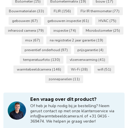
Bolometer
(15)
Bolometermatrix
(19)
bouw
(17)
Bouwmaterialen
(33)
FLIR
(156)
Flir IR thermometer
(77)
gebouwen
(67)
gebouwen inspectie
(61)
HVAC
(75)
infrarood camera
(79)
inspectie
(74)
Microbolometer
(25)
msx
(67)
na registratie 2 jaar garantie
(19)
preventief onderhoud
(97)
prijsgarantie
(4)
temperatuurfoto
(130)
vloerverwarming
(41)
warmtebeeldcamera
(146)
Wi-Fi
(38)
wifi
(51)
zonnepanelen
(11)
Een vraag over dit product?
Of heb je hulp nodig bij je bestelling? Neem
gerust contact op met onze klantenservice via
info@warmtebeeldcamera.nl
of +31 0416 -
369474. We helpen je graag verder!