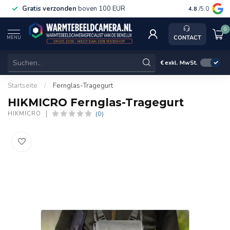
Gratis verzonden
boven 100 EUR
Service, k
4.8
/5.0
0
CONTACT
MENU
€
exkl. MwSt.
Startseite
/
Fernglas-Tragegurt
HIKMICRO Fernglas-Tragegurt
(0)
HIKMICRO