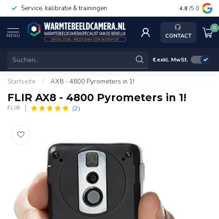
Service, kalibratie & trainingen
4.8
/5.0
0
CONTACT
MENU
€
exkl. MwSt.
Startseite
/
AX8 - 4800 Pyrometers in 1!
FLIR AX8 - 4800 Pyrometers in 1!
(2)
FLIR