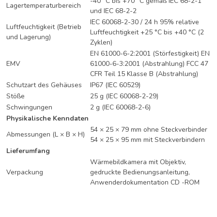
-40 °C bis +70 °C gemäß IEC 68-2-1
Lagertemperaturbereich
und IEC 68-2-2
IEC 60068-2-30 / 24 h 95% relative
Luftfeuchtigkeit (Betrieb
Luftfeuchtigkeit +25 °C bis +40 °C (2
und Lagerung)
Zyklen)
EN 61000-6-2:2001 (Störfestigkeit) EN
EMV
61000-6-3:2001 (Abstrahlung) FCC 47
CFR Teil 15 Klasse B (Abstrahlung)
Schutzart des Gehäuses
IP67 (IEC 60529)
Stöße
25 g (IEC 60068-2-29)
Schwingungen
2 g (IEC 60068-2-6)
Physikalische Kenndaten
54 × 25 × 79 mm ohne Steckverbinder
Abmessungen (L × B × H)
54 × 25 × 95 mm mit Steckverbindern
Lieferumfang
Wärmebildkamera mit Objektiv,
Verpackung
gedruckte Bedienungsanleitung,
Anwenderdokumentation CD -ROM