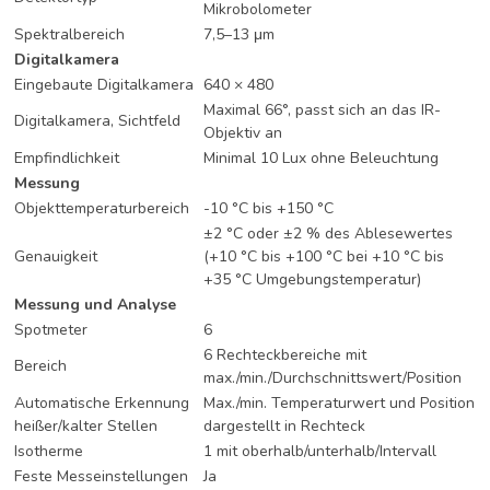
Mikrobolometer
Spektralbereich
7,5–13 μm
Digitalkamera
Eingebaute Digitalkamera
640 × 480
Maximal 66°, passt sich an das IR-
Digitalkamera, Sichtfeld
Objektiv an
Empfindlichkeit
Minimal 10 Lux ohne Beleuchtung
Messung
Objekttemperaturbereich
-10 °C bis +150 °C
±2 °C oder ±2 % des Ablesewertes
Genauigkeit
(+10 °C bis +100 °C bei +10 °C bis
+35 °C Umgebungstemperatur)
Messung und Analyse
Spotmeter
6
6 Rechteckbereiche mit
Bereich
max./min./Durchschnittswert/Position
Automatische Erkennung
Max./min. Temperaturwert und Position
heißer/kalter Stellen
dargestellt in Rechteck
Isotherme
1 mit oberhalb/unterhalb/Intervall
Feste Messeinstellungen
Ja