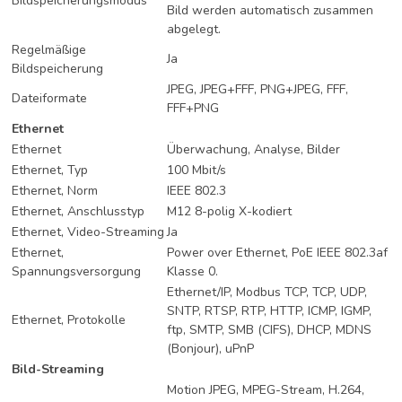
Bildspeicherungsmodus
Bild werden automatisch zusammen
abgelegt.
Regelmäßige
Ja
Bildspeicherung
JPEG, JPEG+FFF, PNG+JPEG, FFF,
Dateiformate
FFF+PNG
Ethernet
Ethernet
Überwachung, Analyse, Bilder
Ethernet, Typ
100 Mbit/s
Ethernet, Norm
IEEE 802.3
Ethernet, Anschlusstyp
M12 8-polig X-kodiert
Ethernet, Video-Streaming
Ja
Ethernet,
Power over Ethernet, PoE IEEE 802.3af
Spannungsversorgung
Klasse 0.
Ethernet/IP, Modbus TCP, TCP, UDP,
SNTP, RTSP, RTP, HTTP, ICMP, IGMP,
Ethernet, Protokolle
ftp, SMTP, SMB (CIFS), DHCP, MDNS
(Bonjour), uPnP
Bild-Streaming
Motion JPEG, MPEG-Stream, H.264,