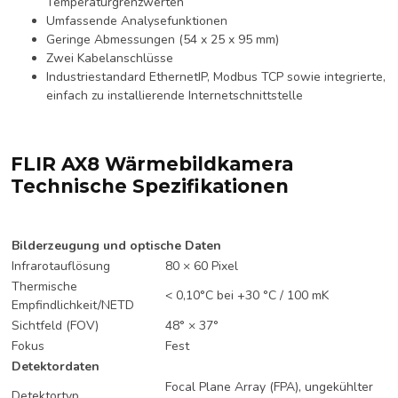
Temperaturgrenzwerten
Umfassende Analysefunktionen
Geringe Abmessungen (54 x 25 x 95 mm)
Zwei Kabelanschlüsse
Industriestandard EthernetIP, Modbus TCP sowie integrierte,
einfach zu installierende Internetschnittstelle
FLIR AX8 Wärmebildkamera
Technische Spezifikationen
Bilderzeugung und optische Daten
Infrarotauflösung
80 × 60 Pixel
Thermische
< 0,10°C bei +30 °C / 100 mK
Empfindlichkeit/NETD
Sichtfeld (FOV)
48° × 37°
Fokus
Fest
Detektordaten
Focal Plane Array (FPA), ungekühlter
Detektortyp