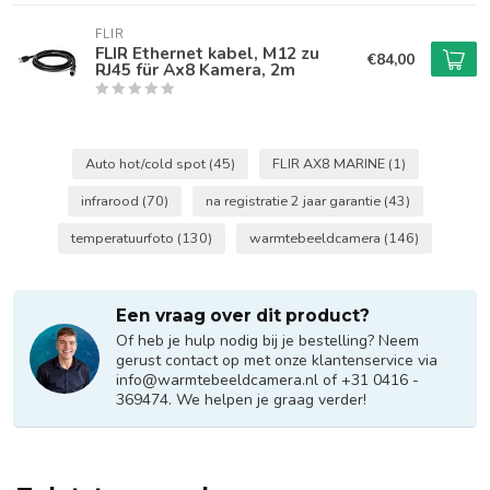
FLIR
FLIR Ethernet kabel, M12 zu
€84,00
RJ45 für Ax8 Kamera, 2m
Auto hot/cold spot
(45)
FLIR AX8 MARINE
(1)
infrarood
(70)
na registratie 2 jaar garantie
(43)
temperatuurfoto
(130)
warmtebeeldcamera
(146)
Een vraag over dit product?
Of heb je hulp nodig bij je bestelling? Neem
gerust contact op met onze klantenservice via
info@warmtebeeldcamera.nl
of +31 0416 -
369474. We helpen je graag verder!