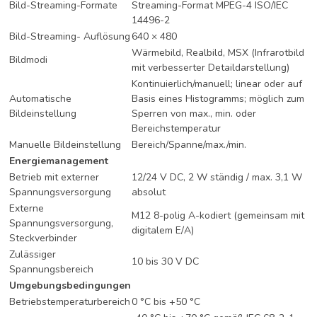
Bild-Streaming-Formate
Streaming-Format MPEG-4 ISO/IEC
14496-2
Bild-Streaming- Auflösung
640 × 480
Wärmebild, Realbild, MSX (Infrarotbild
Bildmodi
mit verbesserter Detaildarstellung)
Kontinuierlich/manuell; linear oder auf
Automatische
Basis eines Histogramms; möglich zum
Bildeinstellung
Sperren von max., min. oder
Bereichstemperatur
Manuelle Bildeinstellung
Bereich/Spanne/max./min.
Energiemanagement
Betrieb mit externer
12/24 V DC, 2 W ständig / max. 3,1 W
Spannungsversorgung
absolut
Externe
M12 8-polig A-kodiert (gemeinsam mit
Spannungsversorgung,
digitalem E/A)
Steckverbinder
Zulässiger
10 bis 30 V DC
Spannungsbereich
Umgebungsbedingungen
Betriebstemperaturbereich
0 °C bis +50 °C