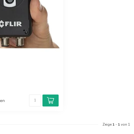
hen
Zeige
1
-
1
von 1