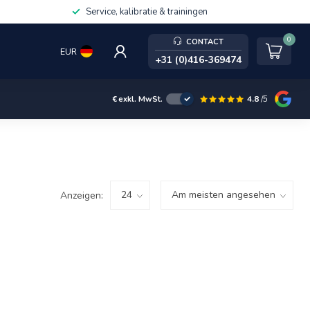
Service, kalibratie & trainingen
0
CONTACT
EUR
+31 (0)416-369474
4.8
/5
€
exkl. MwSt.
Anzeigen: