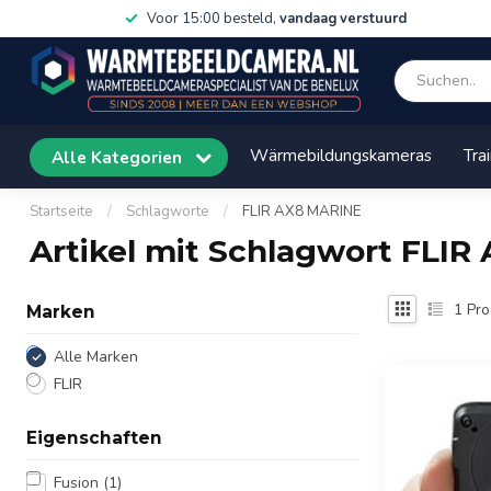
Voor 15:00 besteld,
vandaag verstuurd
Wärmebildungskameras
Tra
Alle Kategorien
Startseite
/
Schlagworte
/
FLIR AX8 MARINE
Artikel mit Schlagwort FLI
1
Pro
Marken
Alle Marken
FLIR
Eigenschaften
Fusion
(1)