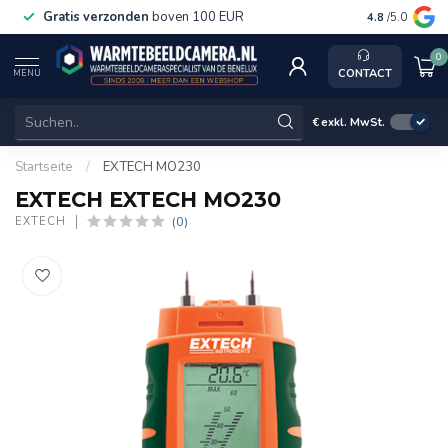
Gratis verzonden
boven 100 EUR
Service, k
4.8
/5.0
0
CONTACT
MENU
€
exkl. MwSt.
Startseite
/
EXTECH MO230
EXTECH EXTECH MO230
(0)
EXTECH