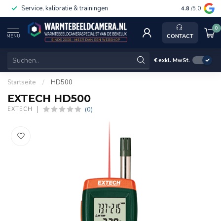
Service, kalibratie & trainingen
4.8
/5.0
0
CONTACT
MENU
€
exkl. MwSt.
Startseite
/
HD500
EXTECH HD500
(0)
EXTECH