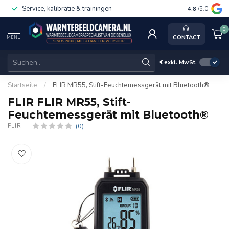
Service, kalibratie & trainingen
4.8
/5.0
0
CONTACT
MENU
€
exkl. MwSt.
Startseite
/
FLIR MR55, Stift-Feuchtemessgerät mit Bluetooth®
FLIR FLIR MR55, Stift-
Feuchtemessgerät mit Bluetooth®
(0)
FLIR