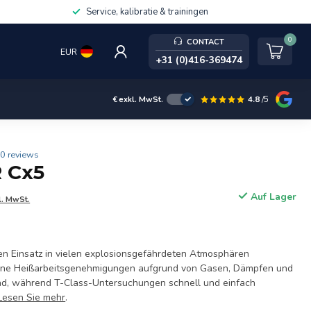
Service, kalibratie & trainingen
0
CONTACT
EUR
+31 (0)416-369474
4.8
/5
€
exkl. MwSt.
0 reviews
R Cx5
Auf Lager
l. MwSt.
 den Einsatz in vielen explosionsgefährdeten Atmosphären
 keine Heißarbeitsgenehmigungen aufgrund von Gasen, Dämpfen und
ind, während T-Class-Untersuchungen schnell und einfach
Lesen Sie mehr
.