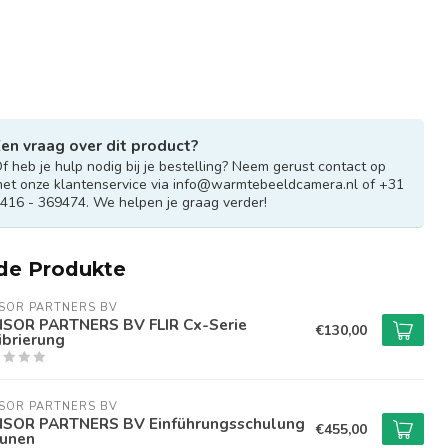
en vraag over dit product?
f heb je hulp nodig bij je bestelling? Neem gerust contact op
et onze klantenservice via
info@warmtebeeldcamera.nl
of +31
416 - 369474. We helpen je graag verder!
de Produkte
SOR PARTNERS BV
SOR PARTNERS BV FLIR Cx-Serie
€130,00
ibrierung
SOR PARTNERS BV
SOR PARTNERS BV Einführungsschulung
€455,00
runen