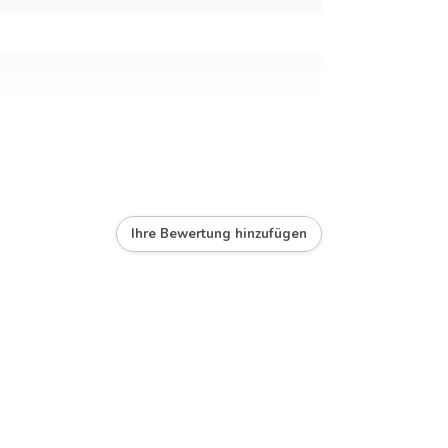
Ihre Bewertung hinzufügen
), Iron, Rainbow, Rainbow HC, Arctic and Lava
 mm