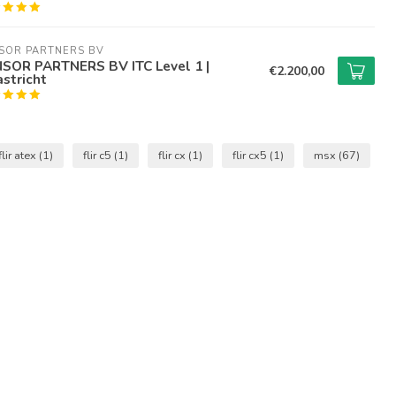
SOR PARTNERS BV
SOR PARTNERS BV ITC Level 1 |
€2.200,00
stricht
flir atex
(1)
flir c5
(1)
flir cx
(1)
flir cx5
(1)
msx
(67)