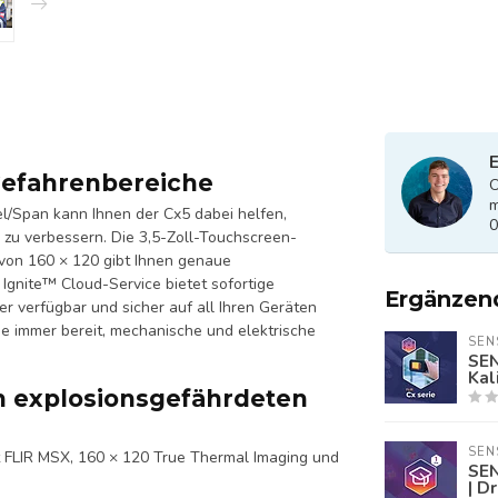
E
Gefahrenbereiche
O
m
l/Span kann Ihnen der Cx5 dabei helfen,
0
 zu verbessern. Die 3,5-Zoll-Touchscreen-
 von 160 × 120 gibt Ihnen genaue
Ignite™ Cloud-Service bietet sofortige
Ergänzen
r verfügbar und sicher auf all Ihren Geräten
ie immer bereit, mechanische und elektrische
SEN
SEN
Kal
n explosionsgefährdeten
SEN
t FLIR MSX, 160 × 120 True Thermal Imaging und
SEN
| D