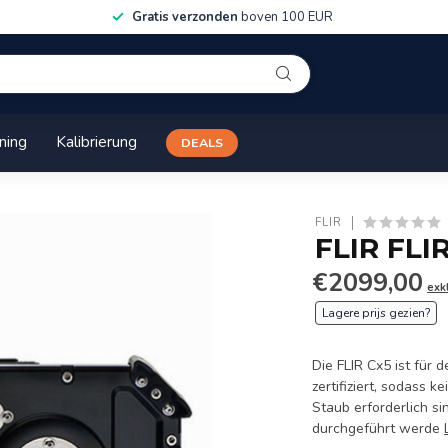
Gratis verzonden
boven 100 EUR
ining
Kalibrierung
DEALS
FLIR
FLIR FLI
€2099,00
exk
Lagere prijs gezien?
Die FLIR Cx5 ist für
zertifiziert, sodass
Staub erforderlich s
durchgeführt werde