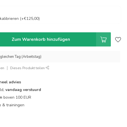
alibrieren (+€125,00)
Zum Warenkorb hinzufügen
gleichen Tag (Arbeitstag)
gen
Dieses Produkt teilen
neel advies
ld,
vandaag verstuurd
en
boven 100 EUR
ie & trainingen