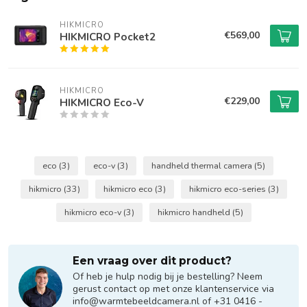
HIKMICRO
€569,00
HIKMICRO Pocket2
HIKMICRO
€229,00
HIKMICRO Eco-V
eco
(3)
eco-v
(3)
handheld thermal camera
(5)
hikmicro
(33)
hikmicro eco
(3)
hikmicro eco-series
(3)
hikmicro eco-v
(3)
hikmicro handheld
(5)
Een vraag over dit product?
Of heb je hulp nodig bij je bestelling? Neem
gerust contact op met onze klantenservice via
info@warmtebeeldcamera.nl
of +31 0416 -