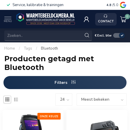
Service, kalibratie & trainingen
4.8
/5.0
0
CONTACT
MENU
€
Excl. btw
Home
/
Tags
/
Bluetooth
Producten getagd met
Bluetooth
Filters
ONZE KEUZE