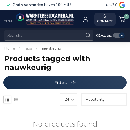
Gratis verzonden
boven 100 EUR
Service, ka
4.8
/5.0
0
CONTACT
MENU
€
Excl. tax
Home
/
Tags
/
nauwkeurig
Products tagged with
nauwkeurig
Filters
No products found