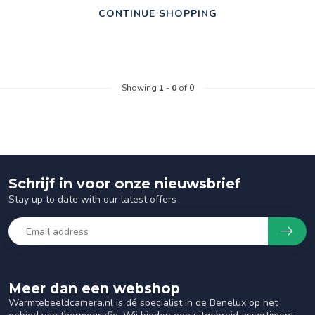
CONTINUE SHOPPING
Showing
1
-
0
of 0
Schrijf in voor onze nieuwsbrief
Stay up to date with our latest offers
Meer dan een webshop
Warmtebeeldcamera.nl is dé specialist in de Benelux op het