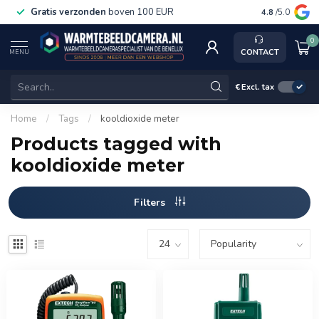
Gratis verzonden
boven 100 EUR
Service, k
4.8
/5.0
0
CONTACT
MENU
€
Excl. tax
Home
/
Tags
/
kooldioxide meter
Products tagged with
kooldioxide meter
Filters