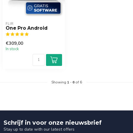
FLIR
One Pro Android
€309,00
In stock
Showing
1
-
6
of 6
Schrijf in voor onze nieuwsbrief
Stay up to date with our latest offers