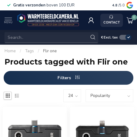
Gratis verzonden
boven 100 EUR
Service, k
4.8
/5.0
0
CONTACT
MENU
€
Excl. tax
Home
/
Tags
/
Flir one
Products tagged with Flir one
Filters