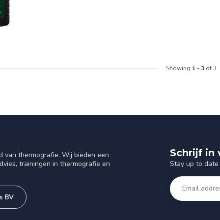
Showing
1
-
3
of 3
Schrijf i
d van thermografie. Wij bieden een
Stay up to date 
vies, trainingen in thermografie en
s BV