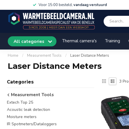
Voor 15:00 besteld,
vandaag verstuurd
Thermal camera's
Training
All categories
Home
/
Measurement Tools
/
Laser Distance Meters
Laser Distance Meters
3
Pro
Categories
Measurement Tools
Extech Top 25
Acoustic leak detection
Moisture meters
IR Spotmeters/Dataloggers