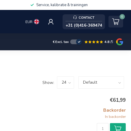
Service, kalibratie & trainingen
0
CONTACT
EUR
+31 (0)416-369474
4.8
/5
€
Excl. tax
Show:
€61,99
Backorder
In backorder