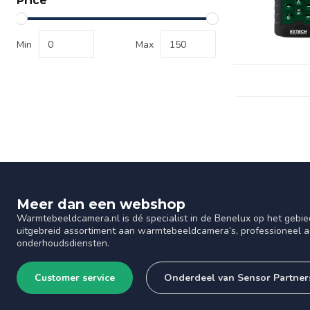
Price
Min
Max
Meer dan een webshop
Warmtebeeldcamera.nl is dé specialist in de Benelux op het gebie
uitgebreid assortiment aan warmtebeeldcamera’s, professioneel ad
onderhoudsdiensten.
Customer service
Onderdeel van Sensor Partner