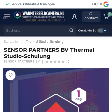
Service, kalibratie & trainingen
4.8
/5.0
0
CONTACT
MENU
€
exkl. MwSt.
Startseite
/
Thermal Studio-Schulung
SENSOR PARTNERS BV Thermal
Studio-Schulung
(0)
SENSOR PARTNERS BV