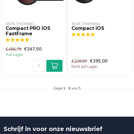
SEEK THERMAL
SEEK THERMAL
Compact PRO iOS
Compact iOS
FastFrame
€347,50
€486,78
Auf Lager
€195,00
€238,84
Nicht auf Lager
Zeige
1
-
5
von 5
Schrijf in voor onze nieuwsbrief