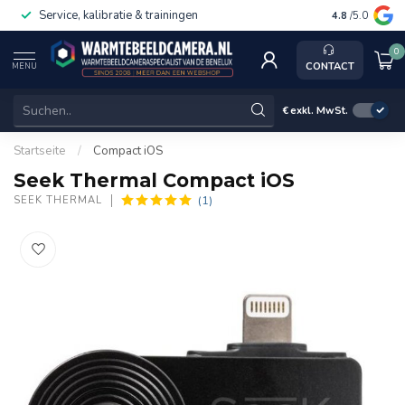
Service, kalibratie & trainingen
4.8
/5.0
0
CONTACT
MENU
€
exkl. MwSt.
Startseite
/
Compact iOS
Seek Thermal Compact iOS
(1)
SEEK THERMAL