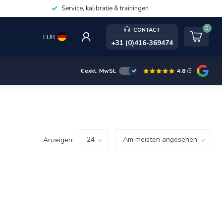
Service, kalibratie & trainingen
0
CONTACT
EUR
+31 (0)416-369474
4.8
/5
€
exkl. MwSt.
Anzeigen: