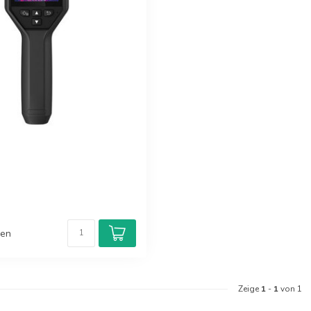
hen
Zeige
1
-
1
von 1