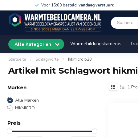
Voor 15:00 besteld,
vandaag verstuurd
Wärmebildungskameras
Tra
Alle Kategorien
Startseite
/
Schlagworte
/
hikmicro b20
Artikel mit Schlagwort hikm
1
Pro
Marken
Alle Marken
HIKMICRO
Preis