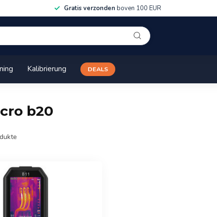
Gratis verzonden
boven 100 EUR
ining
Kalibrierung
DEALS
icro b20
dukte