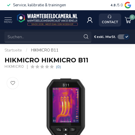
Service, kalibratie & trainingen
4.8
/5.0
0
CONTACT
MENU
€
exkl. MwSt.
Startseite
/
HIKMICRO B11
HIKMICRO HIKMICRO B11
(0)
HIKMICRO