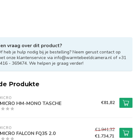
en vraag over dit product?
f heb je hulp nodig bij je bestelling? Neem gerust contact op
et onze klantenservice via
info@warmtebeeldcamera.nl
of +31
416 - 369474. We helpen je graag verder!
de Produkte
MICRO
€81,82
KMICRO HM-MONO TASCHE
MICRO
€1.941,32
MICRO FALCON FQ35 2.0
€1.734,71