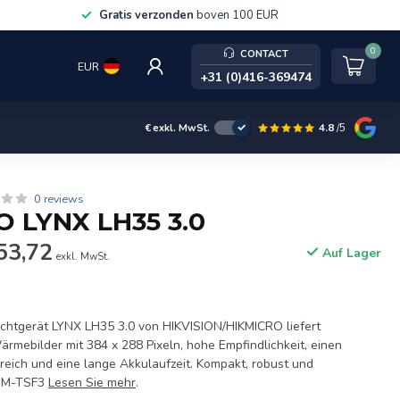
Service, kalibratie & trainingen
0
CONTACT
EUR
+31 (0)416-369474
4.8
/5
€
exkl. MwSt.
0 reviews
 LYNX LH35 3.0
53,72
Auf Lager
exkl. MwSt.
chtgerät LYNX LH35 3.0 von HIKVISION/HIKMICRO liefert
rmebilder mit 384 x 288 Pixeln, hohe Empfindlichkeit, einen
eich und eine lange Akkulaufzeit. Kompakt, robust und
 HM-TSF3
Lesen Sie mehr
.