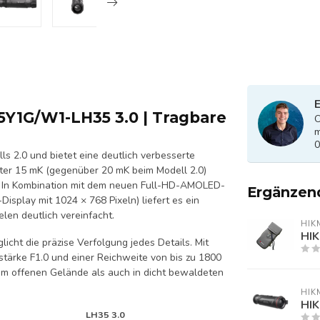
E
5Y1G/W1-LH35 3.0 | Tragbare
O
m
0
ls 2.0 und bietet eine deutlich verbesserte
nter 15 mK (gegenüber 20 mK beim Modell 2.0)
e. In Kombination mit dem neuen Full-HD-AMOLED-
Ergänzen
isplay mit 1024 × 768 Pixeln) liefert es ein
len deutlich vereinfacht.
HIK
HI
cht die präzise Verfolgung jedes Details. Mit
stärke F1.0 und einer Reichweite von bis zu 1800
im offenen Gelände als auch in dicht bewaldeten
HIK
HIK
LH35 3.0