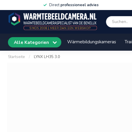
Voor 15:00 besteld,
vandaag verstuurd
Wärmebildungskameras
Tra
Alle Kategorien
Startseite
/
LYNX LH35 3.0