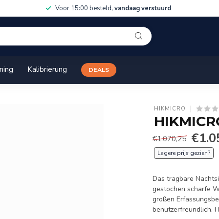
Gratis verzonden
boven 100 EUR
ining
Kalibrierung
DEALS
HIKMICRO
HIKMICRO
€1.0
€1.070,25
Lagere prijs gezien?
Das tragbare Nachtsi
gestochen scharfe Wä
großen Erfassungsber
benutzerfreundlich.