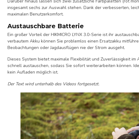
Darüber hinaus lassen sich zwei zusätzliche Farbpaletten (rot m
insgesamt sechs zur Auswahl stehen. Dank der verbesserten, leic
maximalen Benutzerkomfort.
Austauschbare Batterie
Ein großer Vorteil der HIKMICRO LYNX 3.0-Serie ist ihr austauschb
verbautem Akku können Sie problemlos einen Ersatzakku mitführen
Beobachtungen oder Jagdausflügen nie der Strom ausgeht.
Dieses System bietet maximale Flexibilität und Zuverlässigkeit im A
schnell austauschen, sodass Sie sofort weiterarbeiten können. Ide
kein Aufladen möglich ist.
Der Text wird unterhalb des Videos fortgesetzt.