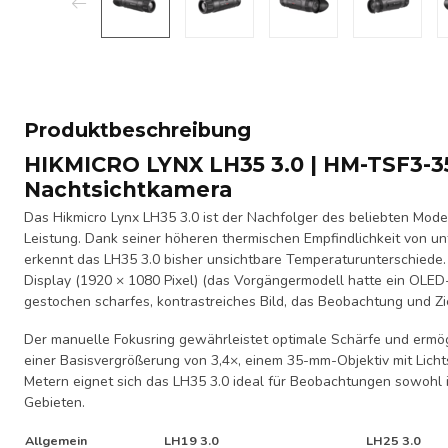
Produktbeschreibung
HIKMICRO LYNX LH35 3.0 | HM-TSF3-3
Nachtsichtkamera
Das Hikmicro Lynx LH35 3.0 ist der Nachfolger des beliebten Model
Leistung. Dank seiner höheren thermischen Empfindlichkeit von u
erkennt das LH35 3.0 bisher unsichtbare Temperaturunterschied
Display (1920 × 1080 Pixel) (das Vorgängermodell hatte ein OLED-D
gestochen scharfes, kontrastreiches Bild, das Beobachtung und Zie
Der manuelle Fokusring gewährleistet optimale Schärfe und ermögli
einer Basisvergrößerung von 3,4×, einem 35-mm-Objektiv mit Licht
Metern eignet sich das LH35 3.0 ideal für Beobachtungen sowohl 
Gebieten.
Allgemein
LH19 3.0
LH25 3.0