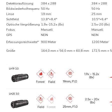
Detektorauflösung
384 x 288
384 × 288
Bildwiederholfrequenz
50 Hz
50 Hz
Linse
19 mm
25 mm
Sichtfeld
13,8°×8,4°
10,5°×6,4°
Optische Vergrößerung
1,9x-15,2x (8x)
2,5x-20 (8x)
Fokus
Manuell
Manuell
GPS
NEIN
NEIN
Erfassungsreichweite*
900 Meter
1200 Meter
Größe
164,0 mm × 56,0 mm × 60,8 mm
172,5 mm × 