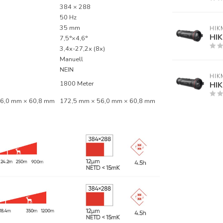
384 × 288
50 Hz
35 mm
HIK
HIK
7,5°×4,6°
3,4x-27,2x (8x)
Manuell
NEIN
HIK
1800 Meter
HIK
56,0 mm × 60,8 mm
172,5 mm × 56,0 mm × 60,8 mm