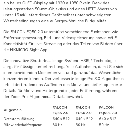
ein helles OLED-Display mit 1920 × 1080 Pixeln. Dank des
leistungsstarken 50-mm-Objektivs und eines NETD-Werts von
unter 15 mK liefert dieses Gerät selbst unter schwierigsten
Wetterbedingungen eine außergewöhnliche Bildqualität.
Die FALCON FQ50 2.0 unterstützt verschiedene Funktionen wie
Entfernungsmessung, Bild- und Videospeicherung sowie Wi-Fi-
Konnektivität für Live-Streaming oder das Teilen von Bildern über
die HIKMICRO Sight App.
Die innovative Shutterless Image System (HSIS)*-Technologie
sorgt für flüssige, unterbrechungsfreie Aufnahmen, damit Sie sich
in entscheidenden Momenten voll und ganz auf das Wesentliche
konzentrieren können. Der verbesserte Image Pro 3.0-Algorithmus
erleichtert zudem das Auffinden des Motivs und liefert optimierte
Details für Motiv und Hintergrund in jeder Entfernung, während
der Zoom Pro-Algorithmus Details bewahrt.
FALCON
FALCON
FALCON
Allgemein
FQ35 2.0
FQ50 2.0
FQ50L 2.0
Detektorauflösung
640 x 512
640 x 512
640 x 512
Bildwiederholfrequenz
50 Hz
50 Hz
50 Hz