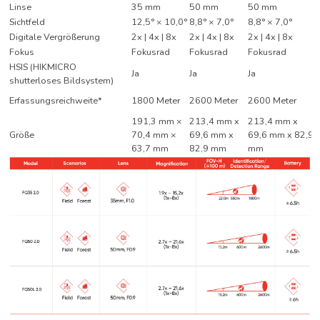
Linse
35 mm
50 mm
50 mm
Sichtfeld
12,5° × 10,0°
8,8° × 7,0°
8,8° × 7,0°
Digitale Vergrößerung
2x | 4x | 8x
2x | 4x | 8x
2x | 4x | 8x
Fokus
Fokusrad
Fokusrad
Fokusrad
HSIS (HIKMICRO
Ja
Ja
Ja
shutterloses Bildsystem)
Erfassungsreichweite*
1800 Meter
2600 Meter
2600 Meter
191,3 mm ×
213,4 mm x
213,4 mm x
Größe
70,4 mm ×
69,6 mm x
69,6 mm x 82,9
63,7 mm
82,9 mm
mm