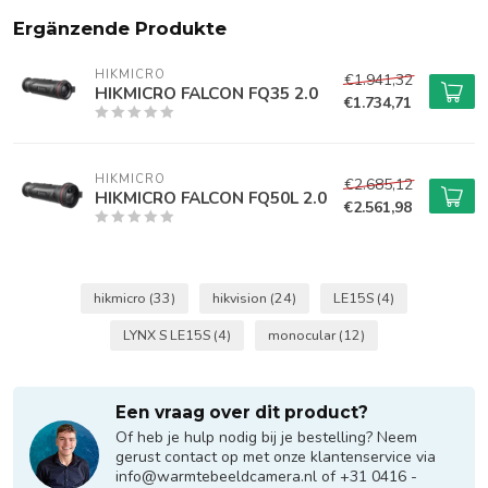
Ergänzende Produkte
HIKMICRO
€1.941,32
HIKMICRO FALCON FQ35 2.0
€1.734,71
HIKMICRO
€2.685,12
HIKMICRO FALCON FQ50L 2.0
€2.561,98
hikmicro
(33)
hikvision
(24)
LE15S
(4)
LYNX S LE15S
(4)
monocular
(12)
Een vraag over dit product?
Of heb je hulp nodig bij je bestelling? Neem
gerust contact op met onze klantenservice via
info@warmtebeeldcamera.nl
of +31 0416 -