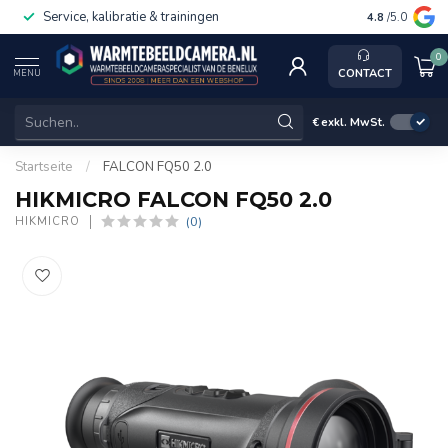
Service, kalibratie & trainingen
4.8
/5.0
0
CONTACT
MENU
€
exkl. MwSt.
Startseite
/
FALCON FQ50 2.0
HIKMICRO FALCON FQ50 2.0
(0)
HIKMICRO