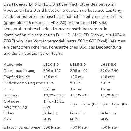
Das Hikmicro Lynx LH15 3.0 ist der Nachfolger des beliebten
Modells LH15 2.0 und bietet eine deutlich verbesserte Leistung.
Dank der höheren thermischen Empfindlichkeit von unter 18 mK
(gegenüber 25 mK beim LH15 2.0) erkennt das LH15 3.0
Temperaturunterschiede, die zuvor unsichtbar waren. In
Kombination mit dem neuen Full-HD-AMOLED-Display mit 1024 x
768 Pixeln (das Vorgängermodell hatte 800 x 600 Pixel) liefert es
ein gestochen scharfes, kontrastreiches Bild, das Beobachtung
und Zielen deutlich vereinfacht.
Allgemein
LE10 3.0
LE15 3.0
LH15 3.0
Detektorauflösung
256 x 192
256 x 192
320 × 240
Empfindlichkeit
<20 mK
<20 mK
<18 mK
Bildwiederholfrequenz
50 Hz
50 Hz
50 Hz
Linse
9,7 mm
15 mm
15 mm
Sichtfeld
18,0° × 13,6°
11,7°×8,8°
11,7°×8,8°
Optische
1,4x - 11,2x
2,2x - 17,6x (8x)
2,2x - 17,6x (8x)
Vergrößerung
(8x)
Fokus
Behoben
Behoben
Behoben
GPS
NEIN
NEIN
NEIN
Erfassungsreichweite*
500 Meter
750 Meter
750 Meter