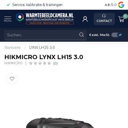
Service, kalibratie & trainingen
4.8
/5.0
0
CONTACT
MENU
€
exkl. MwSt.
Startseite
/
LYNX LH15 3.0
HIKMICRO LYNX LH15 3.0
(0)
HIKMICRO