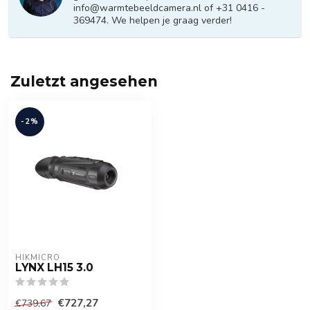
info@warmtebeeldcamera.nl
of +31 0416 -
369474. We helpen je graag verder!
Zuletzt angesehen
-2%
HIKMICRO
LYNX LH15 3.0
€727,27
€739,67