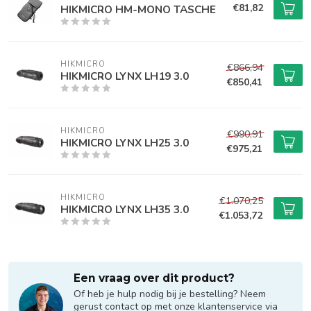
€81,82
HIKMICRO HM-MONO TASCHE
HIKMICRO
€866,94
HIKMICRO LYNX LH19 3.0
€850,41
HIKMICRO
€990,91
HIKMICRO LYNX LH25 3.0
€975,21
HIKMICRO
€1.070,25
HIKMICRO LYNX LH35 3.0
€1.053,72
Een vraag over dit product?
Of heb je hulp nodig bij je bestelling? Neem
gerust contact op met onze klantenservice via