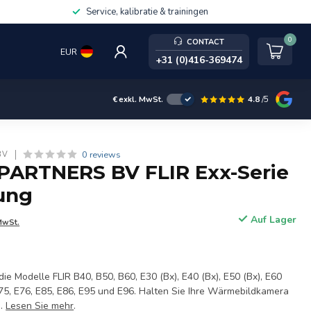
Service, kalibratie & trainingen
0
CONTACT
EUR
+31 (0)416-369474
4.8
/5
€
exkl. MwSt.
0 reviews
BV
PARTNERS BV FLIR Exx-Serie
rung
Auf Lager
MwSt.
 die Modelle FLIR B40, B50, B60, E30 (Bx), E40 (Bx), E50 (Bx), E60
 E75, E76, E85, E86, E95 und E96. Halten Sie Ihre Wärmebildkamera
d.
Lesen Sie mehr
.