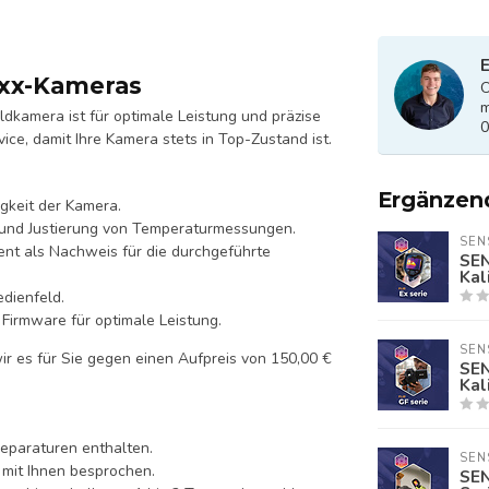
E
Exx-Kameras
O
m
dkamera ist für optimale Leistung und präzise
0
ce, damit Ihre Kamera stets in Top-Zustand ist.
Ergänzen
gkeit der Kamera.
 und Justierung von Temperaturmessungen.
SEN
ment als Nachweis für die durchgeführte
SEN
Kal
edienfeld.
 Firmware für optimale Leistung.
SEN
wir es für Sie gegen einen Aufpreis von 150,00 €
SEN
Kal
Reparaturen enthalten.
SEN
 mit Ihnen besprochen.
SEN