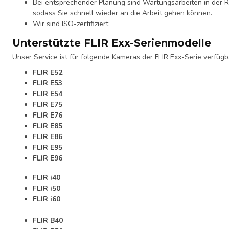
Bei entsprechender Planung sind Wartungsarbeiten in der R
sodass Sie schnell wieder an die Arbeit gehen können.
Wir sind ISO-zertifiziert.
Unterstützte FLIR Exx-Serienmodelle
Unser Service ist für folgende Kameras der FLIR Exx-Serie verfügb
FLIR E52
FLIR E53
FLIR E54
FLIR E75
FLIR E76
FLIR E85
FLIR E86
FLIR E95
FLIR E96
FLIR i40
FLIR i50
FLIR i60
FLIR B40