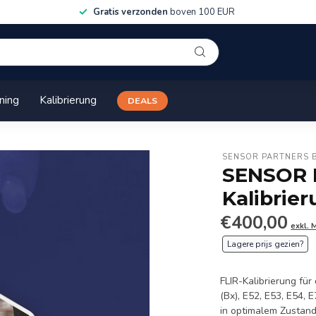
Gratis verzonden
boven 100 EUR
ining
Kalibrierung
DEALS
SENSOR PARTNERS 
SENSOR 
Kalibrie
€400,00
exkl. 
Lagere prijs gezien?
FLIR-Kalibrierung für
(Bx), E52, E53, E54,
in optimalem Zustan