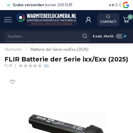
Gratis verzonden
boven 100 EUR
Service, k
4.8
/5.0
0
CONTACT
MENU
€
exkl. MwSt.
Startseite
/
Batterie der Serie ixx/Exx (2025)
FLIR Batterie der Serie ixx/Exx (2025)
(0)
FLIR