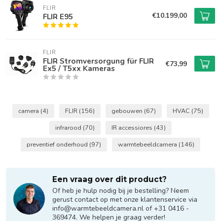
FLIR
€10.199,00
FLIR E95
FLIR
FLIR Stromversorgung für FLIR
€73,99
Ex5 / T5xx Kameras
camera
(4)
FLIR
(156)
gebouwen
(67)
HVAC
(75)
infrarood
(70)
IR accessiores
(43)
preventief onderhoud
(97)
warmtebeeldcamera
(146)
Een vraag over dit product?
Of heb je hulp nodig bij je bestelling? Neem
gerust contact op met onze klantenservice via
info@warmtebeeldcamera.nl
of +31 0416 -
369474. We helpen je graag verder!