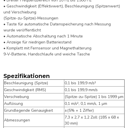
• Breiter Frequenzbereich von 10 Hz bis 1500 Hz
• Geschwindigkeit (Effektivwert), Beschleunigung (Spitzenwert)
und Verschiebung
(Spitze-zu-Spitze)-Messungen
• Taste für automatische Datenspeicherung nach Messung
wurde veröffentlicht
• Automatische Abschaltung nach 1 Minute
• Anzeige für niedrigen Batteriestand
• Komplett mit Fernsensor und Magnethalterung
9-V-Batterie, Handschlaufe und weiche Tasche
Spezifikationen
Beschleunigung (Spitze)
0,1 bis 199,9 m/s²
Geschwindigkeit (RMS)
0,1 bis 199,9 mm/s
Verschiebung
(Spitze-zu-Spitze) 1 bis 1999 µm
Auflösung
0,1 m/s², 0,1 mm/s, 1 µm
Grundlegende Genauigkeit
±(5% + 1 Ziffer)
7,3 x 2,7 x 1,2 Zoll (185 x 68 x
Abmessungen
30 mm)