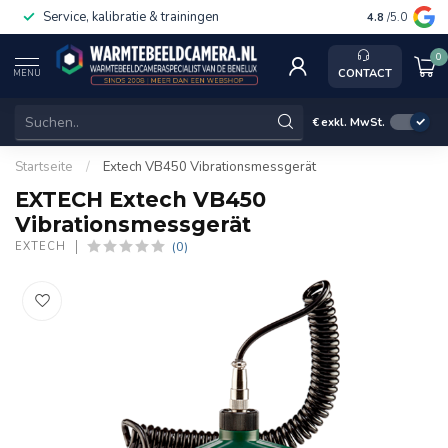
Service, kalibratie & trainingen
4.8
/5.0
0
CONTACT
MENU
€
exkl. MwSt.
Startseite
/
Extech VB450 Vibrationsmessgerät
EXTECH Extech VB450
Vibrationsmessgerät
(0)
EXTECH