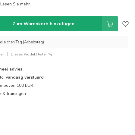
U
Lesen Sie mehr
.
Zum Warenkorb hinzufügen
gleichen Tag (Arbeitstag)
gen
Dieses Produkt teilen
neel advies
ld,
vandaag verstuurd
en
boven 100 EUR
ie & trainingen