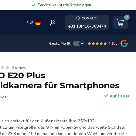
Service, kalibratie & trainingen
0
CONTACT
EUR
+31 (0)416-369474
4.8
/5
€
exkl. MwSt.
0 reviews
 E20 Plus
ldkamera für Smartphones
Auf Lager
MwSt.
sich perfekt für den Außeneinsatz. Ihre 256x192-
12 µm Pixelgröße, das 9,7-mm-Objektiv und das weite Sichtfeld
,8 mx23,8 m bei 100 m machen sie zur idealen Wahl, um versteckte