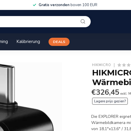
Gratis verzonden
boven 100 EUR
ining
Kalibrierung
DEALS
HIKMICRO
HIKMICRO
Wärmebi
€326,45
exkl. 
Lagere prijs gezien?
Die EXPLORER eignet 
Wärmebildkamera mit 
von 18,1°x13,6° / 31