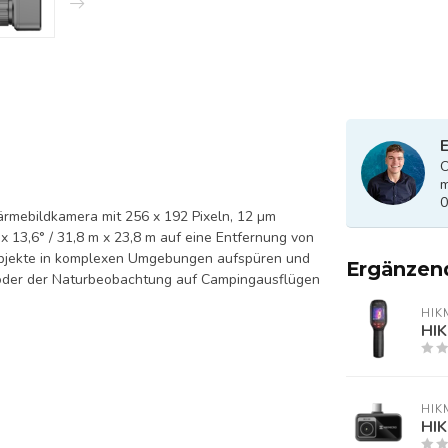
E
O
m
0
ärmebildkamera mit 256 x 192 Pixeln, 12 µm
x 13,6° / 31,8 m x 23,8 m auf eine Entfernung von
 Objekte in komplexen Umgebungen aufspüren und
Ergänzen
g oder der Naturbeobachtung auf Campingausflügen
HIK
HIK
HIK
HIK