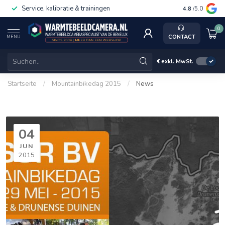
Service, kalibratie & trainingen
4.8
/5.0
0
CONTACT
MENU
€
exkl. MwSt.
Startseite
/
Mountainbikedag 2015
/
News
04
JUN
2015